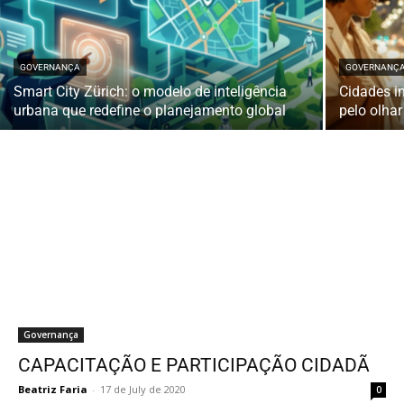
GOVERNANÇA
GOVERNANÇ
Smart City Zürich: o modelo de inteligência
Cidades i
urbana que redefine o planejamento global
pelo olha
Governança
CAPACITAÇÃO E PARTICIPAÇÃO CIDADÃ
Beatriz Faria
-
17 de July de 2020
0