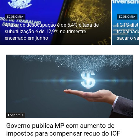
ECONOMIA
ECONOMIA
A taxa de desocupação é de 5,4% e taxa de
FGTS distr
subutilização é de 12,9% no trimestre
trabalhad
encerrado em junho
sacar o va
Economia
Governo publica MP com aumento de
impostos para compensar recuo do IOF