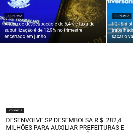
ECONOMIA
ECONOMIA
A taxa de desocupação é de 5,4% e taxa de
FGTS distr
subutilização é de 12,9% no trimestre
trabalhad
encerrado em junho
sacar o va
Economia
DESENVOLVE SP DESEMBOLSA R＄ 282,4
MILHÕES PARA AUXILIAR PREFEITURAS E