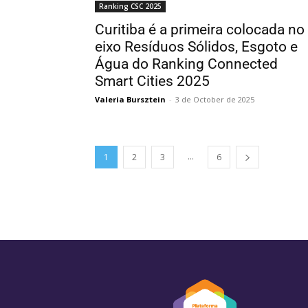
Ranking CSC 2025
Curitiba é a primeira colocada no
eixo Resíduos Sólidos, Esgoto e
Água do Ranking Connected
Smart Cities 2025
Valeria Bursztein
-
3 de October de 2025
...
1
2
3
6