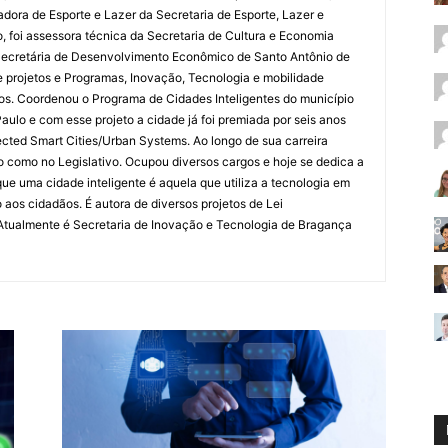
adora de Esporte e Lazer da Secretaria de Esporte, Lazer e
, foi assessora técnica da Secretaria de Cultura e Economia
Secretária de Desenvolvimento Econômico de Santo Antônio de
 projetos e Programas, Inovação, Tecnologia e mobilidade
os. Coordenou o Programa de Cidades Inteligentes do município
aulo e com esse projeto a cidade já foi premiada por seis anos
cted Smart Cities/Urban Systems. Ao longo de sua carreira
o como no Legislativo. Ocupou diversos cargos e hoje se dedica a
que uma cidade inteligente é aquela que utiliza a tecnologia em
 aos cidadãos. É autora de diversos projetos de Lei
Atualmente é Secretaria de Inovação e Tecnologia de Bragança