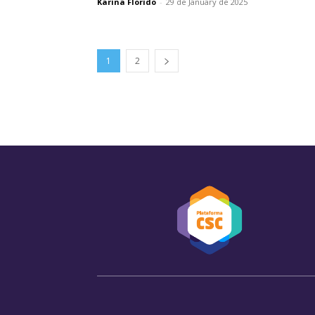
Karina Florido
-
29 de January de 2025
1
2