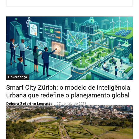
Governança
Smart City Zürich: o modelo de inteligência
urbana que redefine o planejamento global
Débora Zeferino Leoratto
-
27 de July de 2026