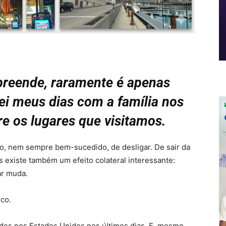
preende, raramente é apenas
ei meus dias com a família nos
re os lugares que visitamos.
, nem sempre bem-sucedido, de desligar. De sair da
s existe também um efeito colateral interessante:
ar muda.
ico.
ades nos Estados Unidos nos últimos dias. E, mesmo