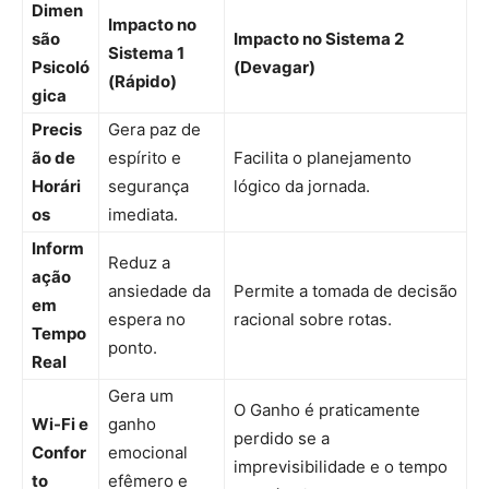
Dimen
Impacto no
são
Impacto no Sistema 2
Sistema 1
Psicoló
(Devagar)
(Rápido)
gica
Precis
Gera paz de
ão de
espírito e
Facilita o planejamento
Horári
segurança
lógico da jornada.
os
imediata.
Inform
Reduz a
ação
ansiedade da
Permite a tomada de decisão
em
espera no
racional sobre rotas.
Tempo
ponto.
Real
Gera um
O Ganho é praticamente
Wi-Fi e
ganho
perdido se a
Confor
emocional
imprevisibilidade e o tempo
to
efêmero e