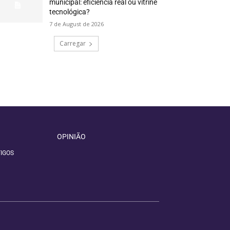
municipal: eficiência real ou vitrine
tecnológica?
7 de August de 2026
Carregar
OPINIÃO
IGOS