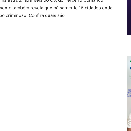
rma estruturada, seja do CV, do Terceiro Comando
tamento também revela que há somente 15 cidades onde
o criminoso. Confira quais são.