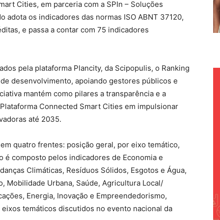
art Cities, em parceria com a SPIn – Soluções
tudo adota os indicadores das normas ISO ABNT 37120,
ditas, e passa a contar com 75 indicadores
dos pela plataforma Plancity, da Scipopulis, o Ranking
s de desenvolvimento, apoiando gestores públicos e
iciativa mantém como pilares a transparência e a
 Plataforma Connected Smart Cities em impulsionar
ovadoras até 2035.
m quatro frentes: posição geral, por eixo temático,
udo é composto pelos indicadores de Economia e
anças Climáticas, Resíduos Sólidos, Esgotos e Água,
 Mobilidade Urbana, Saúde, Agricultura Local/
cações, Energia, Inovação e Empreendedorismo,
eixos temáticos discutidos no evento nacional da