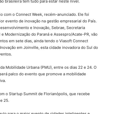
o brasileira tem tudo para estar neste nível.
rio com o Connect Week, recém-anunciado. Ele foi
aior evento de inovação na gestão empresarial do País.
Desenvolvimento e Inovação, Sebrae, Secretaria
al e Modernização do Paraná e Assespro/Acate-PR, vão
ntos em sete dias, ainda tendo o Viasoft Connect
ovação em Joinville, esta cidade inovadora do Sul do
ventos.
da Mobilidade Urbana (PMU), entre os dias 22 e 24. O
 será palco do evento que promove a mobilidade
iva.
om o Startup Summit de Florianópolis, que recebe
 e 25.
o para o maior evento de cidades inteligentes e