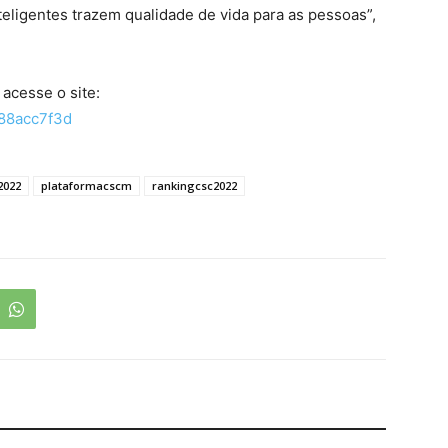
teligentes trazem qualidade de vida para as pessoas”,
 acesse o site:
188acc7f3d
2022
plataformacscm
rankingcsc2022