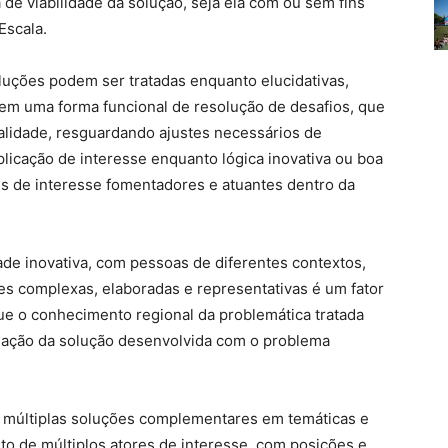
de viabilidade da solução, seja ela com ou sem fins
Escala.
uções podem ser tratadas enquanto elucidativas,
 em uma forma funcional de resolução de desafios, que
alidade, resguardando ajustes necessários de
licação de interesse enquanto lógica inovativa ou boa
es de interesse fomentadores e atuantes dentro da
de inovativa, com pessoas de diferentes contextos,
es complexas, elaboradas e representativas é um fator
ue o conhecimento regional da problemática tratada
elação da solução desenvolvida com o problema
 múltiplas soluções complementares em temáticas e
o de múltiplos atores de interesse, com posições e